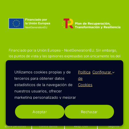
Financiado por la Unión Europea – NextGenerationEU. Sin embargo,
los puntos de vista y las opiniones expresadas son únicamente los del
autor o autores y no reflejan necesariamente los de la Unión Europea
o la Comisión Europea. Ni la Unión Europea ni la Comisión Europea
Utilizamos cookies propias y de
Política
Configurar
pueden ser consideradas responsables de las mismas
terceros para obtener datos
de
estadísticos de la navegación de
Cookies
nuestros usuarios, ofrecer
marketing personalizado y mejorar
nuestros servicios. Tienes más
© 2023 - 2026 | Diseño web de
Pies Negros
información en nuestra
Aceptar
Rechazar
Seguros
Seguros
Seguros
Otros
sobre personas
contra daños
Resp. civil
Seguros