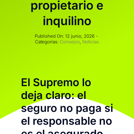
propietario e
inquilino
Published On: 12 junio, 2026
-
Categorías:
Consejos
,
Noticias
El Supremo lo
deja claro: el
seguro no paga si
el responsable no
es el asegurado