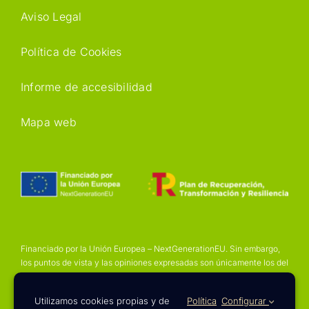
Aviso Legal
Política de Cookies
Informe de accesibilidad
Mapa web
Financiado por la Unión Europea – NextGenerationEU. Sin embargo,
los puntos de vista y las opiniones expresadas son únicamente los del
autor o autores y no reflejan necesariamente los de la Unión Europea
o la Comisión Europea. Ni la Unión Europea ni la Comisión Europea
Utilizamos cookies propias y de
Política
Configurar
pueden ser consideradas responsables de las mismas