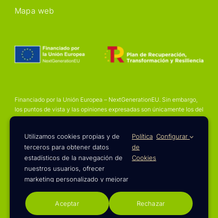
Mapa web
Financiado por la Unión Europea – NextGenerationEU. Sin embargo,
los puntos de vista y las opiniones expresadas son únicamente los del
autor o autores y no reflejan necesariamente los de la Unión Europea
o la Comisión Europea. Ni la Unión Europea ni la Comisión Europea
Utilizamos cookies propias y de
Política
Configurar
pueden ser consideradas responsables de las mismas
terceros para obtener datos
de
estadísticos de la navegación de
Cookies
nuestros usuarios, ofrecer
marketing personalizado y mejorar
nuestros servicios. Tienes más
© 2023 - 2026 | Diseño web de
Pies Negros
información en nuestra
Aceptar
Rechazar