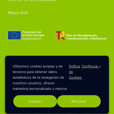
Mapa web
Financiado por la Unión Europea – NextGenerationEU. Sin embargo,
los puntos de vista y las opiniones expresadas son únicamente los del
autor o autores y no reflejan necesariamente los de la Unión Europea
o la Comisión Europea. Ni la Unión Europea ni la Comisión Europea
Utilizamos cookies propias y de
Política
Configurar
pueden ser consideradas responsables de las mismas
terceros para obtener datos
de
estadísticos de la navegación de
Cookies
nuestros usuarios, ofrecer
marketing personalizado y mejorar
nuestros servicios. Tienes más
© 2023 - 2026 | Diseño web de
Pies Negros
información en nuestra
Aceptar
Rechazar
Seguros
Seguros
Seguros
Otros