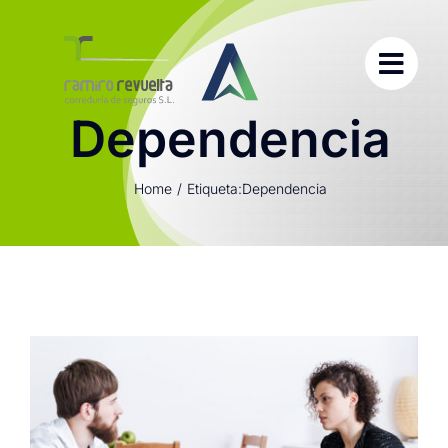
Saltar
al
contenido
Dependencia
Home
Etiqueta:
Dependencia